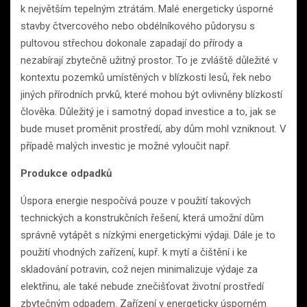
k největším tepelným ztrátám. Malé energeticky úsporné
stavby čtvercového nebo obdélníkového půdorysu s
pultovou střechou dokonale zapadají do přírody a
nezabírají zbytečně užitný prostor. To je zvláště důležité v
kontextu pozemků umístěných v blízkosti lesů, řek nebo
jiných přírodních prvků, které mohou být ovlivněny blízkostí
člověka. Důležitý je i samotný dopad investice a to, jak se
bude muset proměnit prostředí, aby dům mohl vzniknout. V
případě malých investic je možné vyloučit např.
Produkce odpadků
Úspora energie nespočívá pouze v použití takových
technických a konstrukčních řešení, která umožní dům
správně vytápět s nízkými energetickými výdaji. Dále je to
použití vhodných zařízení, kupř. k mytí a čištění i ke
skladování potravin, což nejen minimalizuje výdaje za
elektřinu, ale také nebude znečišťovat životní prostředí
zbytečným odpadem. Zařízení v energeticky úsporném