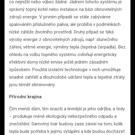
co nejnižší nebo vůbec žádné. Jádrem tohoto systému je
správný topný kotel nebo instalace na bázi obnovitelných
zdrojů energie. V prvním případě se stále zabýváme
spalováním příslušného paliva, ale probíhá v podmínkách
nízké zátěže životního prostředí. Druhý případ se týká
výroby energie z obnovitelných zdrojů, např. slunečního
záření, větrné energie, výměny tepla (tepelná čerpadla). Bez
ohledu na volbu topného systému ovlivňují energeticky
efektivní domy nízké emise ještě jedním zásadním
způsobem. Použitá izolační technologie v nich umožňuje
snadné zahřátí a dlouhodobé udržení tepla a tepelné ztráty
jsou téměř eliminovány.
Přírodní krajina
Čím menší dům, tím snazší a levnější je jeho údržba, a tedy
– produkuje méně ekologicky nebezpečného odpadu a
znečištění. Samotný tvar budovy zase závisí na tom, kolik
tepla bude potřeba k jejímu vytápění a kde budou docházet