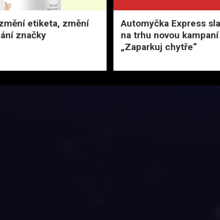
změní etiketa, změní
Automyčka Express slav
mání značky
na trhu novou kampaní
„Zaparkuj chytře“