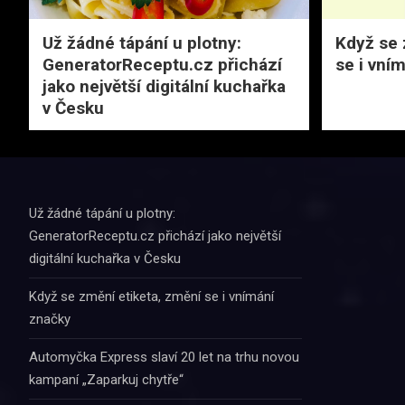
Už žádné tápání u plotny:
Když se 
GeneratorReceptu.cz přichází
se i vní
jako největší digitální kuchařka
v Česku
Už žádné tápání u plotny:
GeneratorReceptu.cz přichází jako největší
digitální kuchařka v Česku
Když se změní etiketa, změní se i vnímání
značky
Automyčka Express slaví 20 let na trhu novou
kampaní „Zaparkuj chytře“