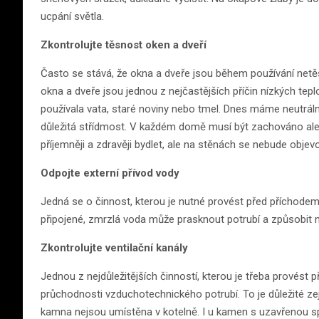
ucpání světla.
Zkontrolujte těsnost oken a dveří
Často se stává, že okna a dveře jsou během používání netěs
okna a dveře jsou jednou z nejčastějších příčin nízkých tep
používala vata, staré noviny nebo tmel. Dnes máme neutrální 
důležitá střídmost. V každém domě musí být zachováno al
příjemněji a zdravěji bydlet, ale na stěnách se nebude objev
Odpojte externí přívod vody
Jedná se o činnost, kterou je nutné provést před příchode
připojené, zmrzlá voda může prasknout potrubí a způsobit 
Zkontrolujte ventilační kanály
Jednou z nejdůležitějších činností, kterou je třeba provést 
průchodnosti vzduchotechnického potrubí. To je důležité z
kamna nejsou umístěna v kotelně. I u kamen s uzavřenou s