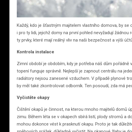
Každý, kdo je šťastným majitelem vlastního domova, by se o
i pro ty lidi, jejichž domy na první pohled nevyžadují žádno
ty prvky, které mají reálný vliv na naši bezpečnost a výši účt
Kontrola instalace
Zimní období je obdobím, kdy je potřeba náš dům pořádně v
topení funguje správně. Nejlepší je zapnout centrálu na jed
radiátory nejsou zanesené vzduchem. V případě plynové trou
by měl také zkontrolovat odborník. Ten posoudí, zda má pec 
Vyčistěte okapy
Čištění okapů je činnost, na kterou mnoho majitelů domů úp
zimu. Během léta se v okapech sbírá listí, plody stromů a do
mohou dokonce vést k prasknutí okapu. Proto je tak důleži
sněhových srážek, důkladně vyčistit. Na okapové žlaby je dobr