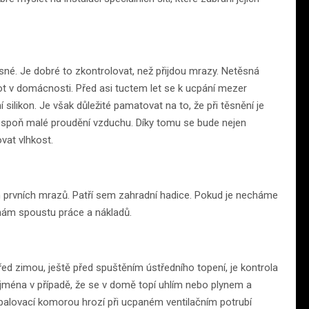
né. Je dobré to zkontrolovat, než přijdou mrazy. Netěsná
lot v domácnosti. Před asi tuctem let se k ucpání mezer
silikon. Je však důležité pamatovat na to, že při těsnění je
espoň malé proudění vzduchu. Díky tomu se bude nejen
ovat vlhkost.
m prvních mrazů. Patří sem zahradní hadice. Pokud je necháme
nám spoustu práce a nákladů.
před zimou, ještě před spuštěním ústředního topení, je kontrola
ejména v případě, že se v domě topí uhlím nebo plynem a
palovací komorou hrozí při ucpaném ventilačním potrubí