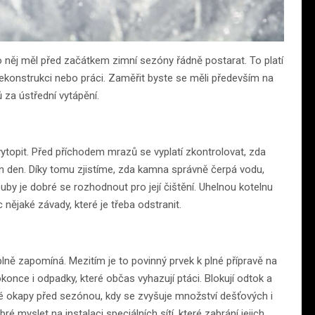
 něj měl před začátkem zimní sezóny řádně postarat. To platí
u rekonstrukci nebo práci. Zaměřit byste se měli především na
ů za ústřední vytápění.
ytopit. Před příchodem mrazů se vyplatí zkontrolovat, zda
en den. Díky tomu zjistíme, zda kamna správně čerpá vodu,
by je dobré se rozhodnout pro její čištění. Uhelnou kotelnu
nějaké závady, které je třeba odstranit.
lně zapomíná. Mezitím je to povinný prvek k plné přípravě na
konce i odpadky, které občas vyhazují ptáci. Blokují odtok a
té okapy před sezónou, kdy se zvyšuje množství dešťových i
é myslet na instalaci speciálních sítí, které zabrání jejich