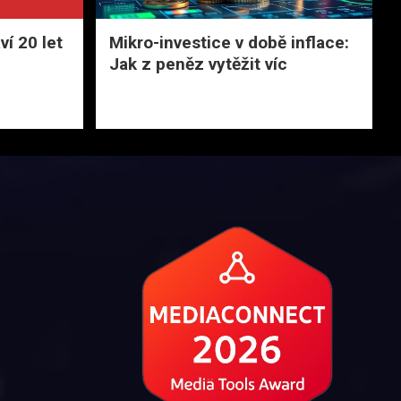
í 20 let
Mikro-investice v době inflace:
Jak z peněz vytěžit víc