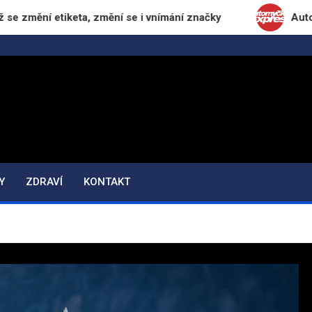
ní etiketa, změní se i vnímání značky
Automyčka E
Y
ZDRAVÍ
KONTAKT