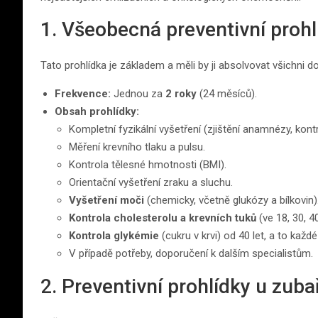
1. Všeobecná preventivní prohl
Tato prohlídka je základem a měli by ji absolvovat všichni do
Frekvence:
Jednou za
2 roky
(24 měsíců).
Obsah prohlídky:
Kompletní fyzikální vyšetření (zjištění anamnézy, kont
Měření krevního tlaku a pulsu.
Kontrola tělesné hmotnosti (BMI).
Orientační vyšetření zraku a sluchu.
Vyšetření moči
(chemicky, včetně glukózy a bílkovin)
Kontrola cholesterolu a krevních tuků
(ve 18, 30, 40
Kontrola glykémie
(cukru v krvi) od 40 let, a to každé
V případě potřeby, doporučení k dalším specialistům.
2. Preventivní prohlídky u zuba