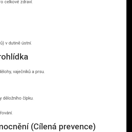
ro celkové zdraví.
) v dutině ústní.
rohlídka
lohy, vaječníků a prsu.
y děložního čípku.
řování.
mocnění (Cílená prevence)