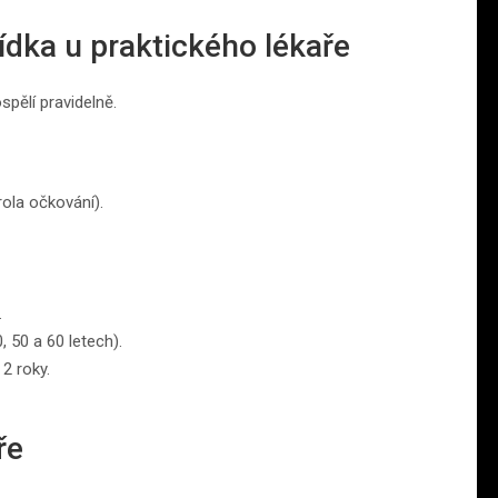
ídka u praktického lékaře
spělí pravidelně.
rola očkování).
.
, 50 a 60 letech).
 2 roky.
ře