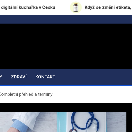
kuchařka v Česku
Když se změní etiketa, změní se 
Y
ZDRAVÍ
KONTAKT
 Kompletní přehled a termíny