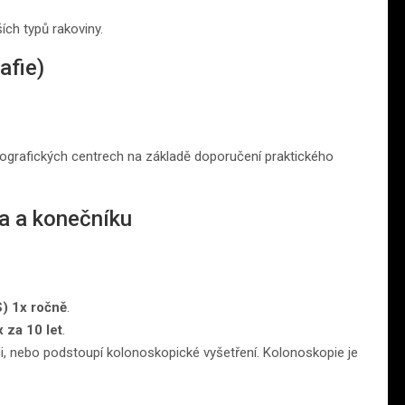
ch typů rakoviny.
afie)
grafických centrech na základě doporučení praktického
va a konečníku
) 1x ročně
.
 za 10 let
.
ci, nebo podstoupí kolonoskopické vyšetření. Kolonoskopie je