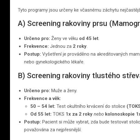
Tyto programy jsou určeny ke včasnému záchytu nejčastější
A) Screening rakoviny prsu (Mamogr
Určeno pro:
Ženy ve věku
od 45 let
.
Frekvence:
Jednou za
2 roky
.
Postup:
Vyšetření je prováděno na akreditovaných mamo
nebo gynekologického lékaře.
B) Screening rakoviny tlustého stře
Určeno pro:
Muže a ženy.
Frekvence a věk:
50 – 54 let:
Test okultního krvácení do stolice
(TOKS
Od 55 let:
TOKS
1x za 2 roky
nebo
kolonoskopie 1x
Postup:
Pacient si může vybrat, zda bude testovat stoli
považována za nejpřesnější.