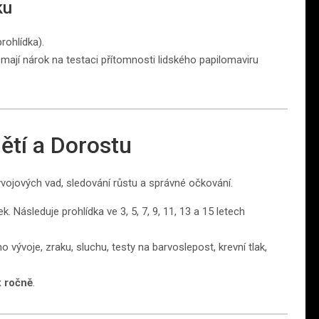
ku
rohlídka).
mají nárok na testaci přítomnosti lidského papilomaviru
Dětí a Dorostu
ývojových vad, sledování růstu a správné očkování.
 Následuje prohlídka ve 3, 5, 7, 9, 11, 13 a 15 letech
ývoje, zraku, sluchu, testy na barvoslepost, krevní tlak,
x ročně
.