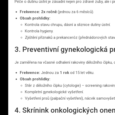
Péče o dutinu ústní je zásadní nejen pro zdravé zuby, ale i p
Frekvence:
2x ročně
(jednou za 6 měsíců).
Obsah prohlídky:
Kontrola stavu chrupu, dásní a sliznice dutiny ústní.
Kontrola hygieny.
Zjištění příznaků a prekanceróz (přednádorových stavů
3. Preventivní gynekologická p
Je zaměřena na včasné odhalení rakoviny děložního čípku, dě
Frekvence:
Jednou za
1 rok
od 15 let věku.
Obsah prohlídky:
Stěr z děložního čípku (cytologie) – screening rakovin
Kompletní gynekologické vyšetření.
Vyšetření prsů (palpační vyšetření), nácvik samovyšet
4. Skrínink onkologických one