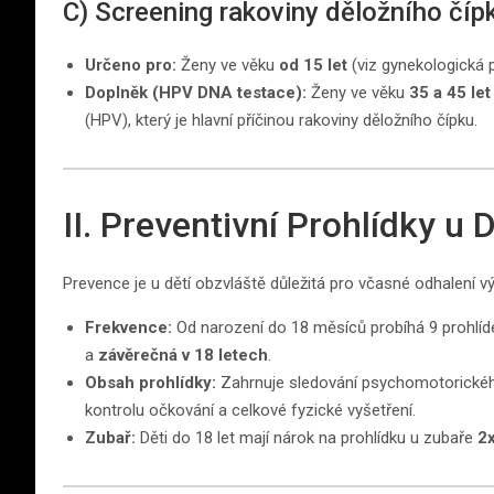
C) Screening rakoviny děložního číp
Určeno pro:
Ženy ve věku
od 15 let
(viz gynekologická p
Doplněk (HPV DNA testace):
Ženy ve věku
35 a 45 let
(HPV), který je hlavní příčinou rakoviny děložního čípku.
II. Preventivní Prohlídky u 
Prevence je u dětí obzvláště důležitá pro včasné odhalení v
Frekvence:
Od narození do 18 měsíců probíhá 9 prohlídek.
a
závěrečná v 18 letech
.
Obsah prohlídky:
Zahrnuje sledování psychomotorického v
kontrolu očkování a celkové fyzické vyšetření.
Zubař:
Děti do 18 let mají nárok na prohlídku u zubaře
2