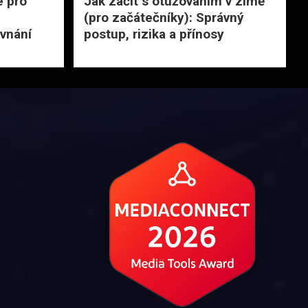
e pro
Jak začít s otužováním v zimě
(pro začátečníky): Správný
vnání
postup, rizika a přínosy