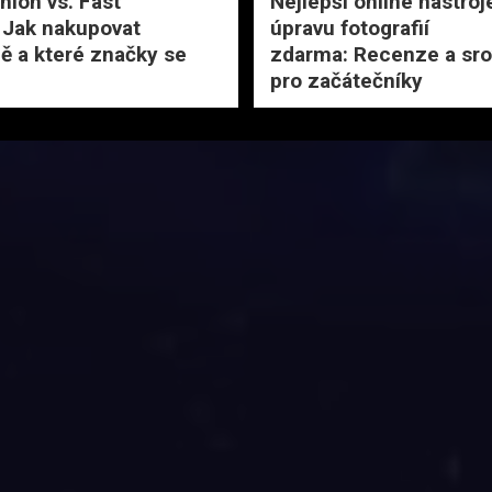
hion vs. Fast
Nejlepší online nástroj
 Jak nakupovat
úpravu fotografií
ně a které značky se
zdarma: Recenze a sro
pro začátečníky