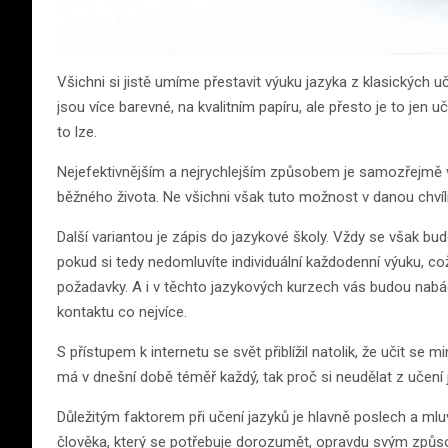
Všichni si jistě umíme přestavit výuku jazyka z klasických 
jsou více barevné, na kvalitním papíru, ale přesto je to jen uč
to lze.
Nejefektivnějším a nejrychlejším způsobem je samozřejmě vyj
běžného života. Ne všichni však tuto možnost v danou chvíli
Další variantou je zápis do jazykové školy. Vždy se však b
pokud si tedy nedomluvíte individuální každodenní výuku,
požadavky. A i v těchto jazykových kurzech vás budou nabádat 
kontaktu co nejvíce.
S přístupem k internetu se svět přiblížil natolik, že učit se m
má v dnešní době téměř každý, tak proč si neudělat z učení
Důležitým faktorem při učení jazyků je hlavně poslech a mlu
člověka, který se potřebuje dorozumět, opravdu svým způso