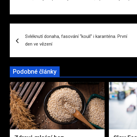
Navigace
Svléknutí donaha, fasování “koulí” i karanténa. První
pro
den ve vězení
příspěvek
Podobné články