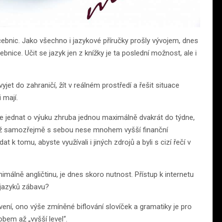
učebnic. Jako všechno i jazykové příručky prošly vývojem, dnes
ebnice. Učit se jazyk jen z knížky je ta poslední možnost, ale i
et do zahraničí, žít v reálném prostředí a řešit situace
 mají.
ude jednat o výuku zhruba jednou maximálně dvakrát do týdne,
 což samozřejmě s sebou nese mnohem vyšší finanční
k tomu, abyste využívali i jiných zdrojů a byli s cizí řečí v
inimálně angličtinu, je dnes skoro nutnost. Přístup k internetu
 jazyků zábavu?
vení, ono výše zmíněné biflování slovíček a gramatiky je pro
bem až „vyšší level“.