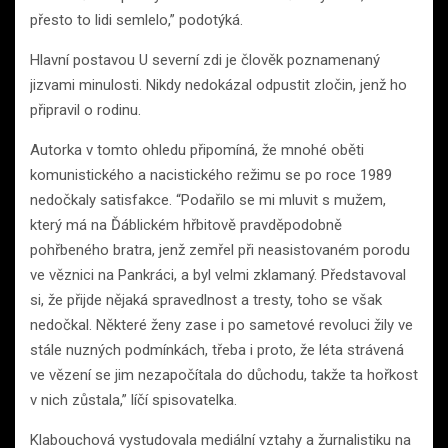
přesto to lidi semlelo,” podotýká.
Hlavní postavou U severní zdi je člověk poznamenaný
jizvami minulosti. Nikdy nedokázal odpustit zločin, jenž ho
připravil o rodinu.
Autorka v tomto ohledu připomíná, že mnohé oběti
komunistického a nacistického režimu se po roce 1989
nedočkaly satisfakce. “Podařilo se mi mluvit s mužem,
který má na Ďáblickém hřbitově pravděpodobně
pohřbeného bratra, jenž zemřel při neasistovaném porodu
ve věznici na Pankráci, a byl velmi zklamaný. Představoval
si, že přijde nějaká spravedlnost a tresty, toho se však
nedočkal. Některé ženy zase i po sametové revoluci žily ve
stále nuzných podmínkách, třeba i proto, že léta strávená
ve vězení se jim nezapočítala do důchodu, takže ta hořkost
v nich zůstala,” líčí spisovatelka.
Klabouchová vystudovala mediální vztahy a žurnalistiku na