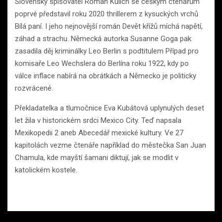
Slovenský spisovatel Roman Kulich se českým čtenářům
poprvé představil roku 2020 thrillerem z kysuckých vrchů
Bílá paní. I jeho nejnovější román Devět křížů míchá napětí,
záhad a strachu. Německá autorka Susanne Goga pak
zasadila děj kriminálky Leo Berlin s podtitulem Případ pro
komisaře Leo Wechslera do Berlína roku 1922, kdy po
válce inflace nabírá na obrátkách a Německo je politicky
rozvrácené.
Překladatelka a tlumočnice Eva Kubátová uplynulých deset
let žila v historickém srdci Mexico City. Teď napsala
Mexikopedii 2 aneb Abecedář mexické kultury. Ve 27
kapitolách vezme čtenáře například do městečka San Juan
Chamula, kde mayští šamani diktují, jak se modlit v
katolickém kostele.