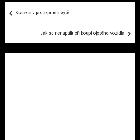
Navigace
Kouření v pronajatém bytě
pro
příspěvek
Jak se nenapálit při koupi ojetého vozidla