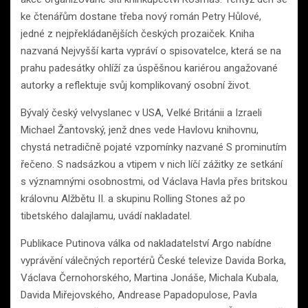
ke čtenářům dostane třeba nový román Petry Hůlové,
jedné z nejpřekládanějších českých prozaiček. Kniha
nazvaná Nejvyšší karta vypráví o spisovatelce, která se na
prahu padesátky ohlíží za úspěšnou kariérou angažované
autorky a reflektuje svůj komplikovaný osobní život.
Bývalý český velvyslanec v USA, Velké Británii a Izraeli
Michael Žantovský, jenž dnes vede Havlovu knihovnu,
chystá netradičně pojaté vzpomínky nazvané S prominutím
řečeno. S nadsázkou a vtipem v nich líčí zážitky ze setkání
s významnými osobnostmi, od Václava Havla přes britskou
královnu Alžbětu II. a skupinu Rolling Stones až po
tibetského dalajlamu, uvádí nakladatel.
Publikace Putinova válka od nakladatelství Argo nabídne
vyprávění válečných reportérů České televize Davida Borka,
Václava Černohorského, Martina Jonáše, Michala Kubala,
Davida Miřejovského, Andrease Papadopulose, Pavla