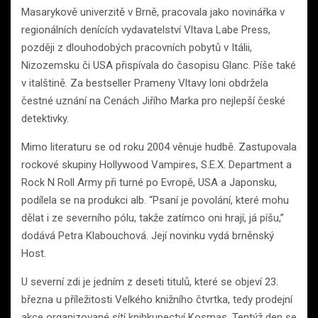
Masarykově univerzitě v Brně, pracovala jako novinářka v
regionálních denících vydavatelství Vltava Labe Press,
později z dlouhodobých pracovních pobytů v Itálii,
Nizozemsku či USA přispívala do časopisu Glanc. Píše také
v italštině. Za bestseller Prameny Vltavy loni obdržela
čestné uznání na Cenách Jiřího Marka pro nejlepší české
detektivky.
Mimo literaturu se od roku 2004 věnuje hudbě. Zastupovala
rockové skupiny Hollywood Vampires, S.E.X. Department a
Rock N Roll Army při turné po Evropě, USA a Japonsku,
podílela se na produkci alb. “Psaní je povolání, které mohu
dělat i ze severního pólu, takže zatímco oni hrají, já píšu,”
dodává Petra Klabouchová. Její novinku vydá brněnský
Host.
U severní zdi je jedním z deseti titulů, které se objeví 23.
března u příležitosti Velkého knižního čtvrtka, tedy prodejní
akce organizované sítí knihkupectví Kosmas. Tentýž den se