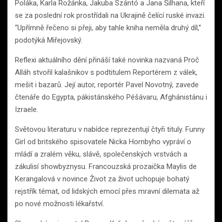
Poláka, Karla Rožánka, Jakuba Szántó a Jana Šilhana, kteří
se za poslední rok prostřídali na Ukrajině čelící ruské invazi.
“Upřímně řečeno si přeji, aby tahle kniha neměla druhý díl,”
podotýká Miřejovský.
Reflexi aktuálního dění přináší také novinka nazvaná Proč
Alláh stvořil kalašnikov s podtitulem Reportérem z válek,
mešit i bazarů. Její autor, reportér Pavel Novotný, zavede
čtenáře do Egypta, pákistánského Péšávaru, Afghánistánu i
Izraele.
Světovou literaturu v nabídce reprezentují čtyři tituly. Funny
Girl od britského spisovatele Nicka Hornbyho vypráví o
mládí a zralém věku, slávě, společenských vrstvách a
zákulisí showbyznysu. Francouzská prozaička Maylis de
Kerangalová v novince Život za život uchopuje bohatý
rejstřík témat, od lidských emocí přes mravní dilemata až
po nové možnosti lékařství.