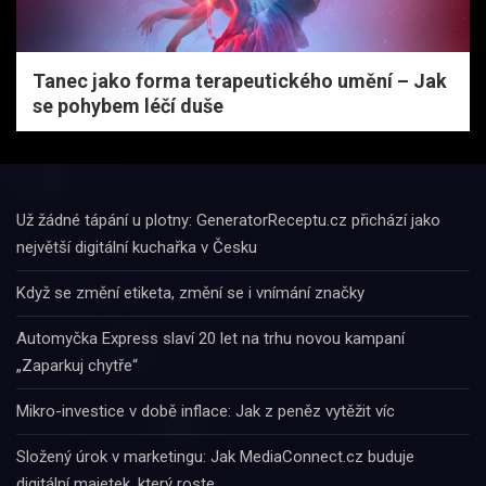
Tanec jako forma terapeutického umění – Jak
se pohybem léčí duše
Už žádné tápání u plotny: GeneratorReceptu.cz přichází jako
největší digitální kuchařka v Česku
Když se změní etiketa, změní se i vnímání značky
Automyčka Express slaví 20 let na trhu novou kampaní
„Zaparkuj chytře“
Mikro-investice v době inflace: Jak z peněz vytěžit víc
Složený úrok v marketingu: Jak MediaConnect.cz buduje
digitální majetek, který roste