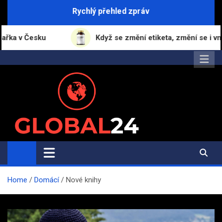
Skip
Rychlý přehled zpráv
to
content
sku
Když se změní etiketa, změní se i vnímání zna
Global24.cz
Magazín zpravodajství a informací
Home
Domácí
Nové knihy