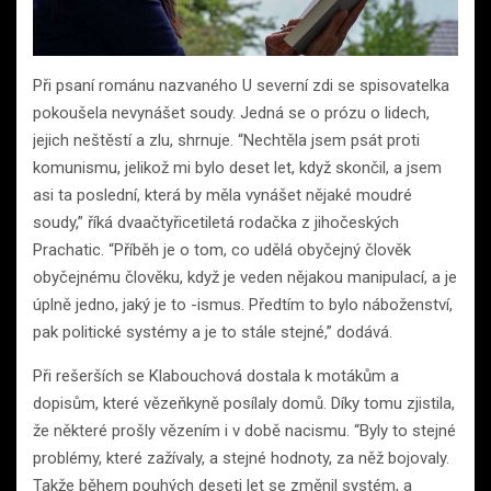
Při psaní románu nazvaného U severní zdi se spisovatelka
pokoušela nevynášet soudy. Jedná se o prózu o lidech,
jejich neštěstí a zlu, shrnuje. “Nechtěla jsem psát proti
komunismu, jelikož mi bylo deset let, když skončil, a jsem
asi ta poslední, která by měla vynášet nějaké moudré
soudy,” říká dvaačtyřicetiletá rodačka z jihočeských
Prachatic. “Příběh je o tom, co udělá obyčejný člověk
obyčejnému člověku, když je veden nějakou manipulací, a je
úplně jedno, jaký je to -ismus. Předtím to bylo náboženství,
pak politické systémy a je to stále stejné,” dodává.
Při rešerších se Klabouchová dostala k motákům a
dopisům, které vězeňkyně posílaly domů. Díky tomu zjistila,
že některé prošly vězením i v době nacismu. “Byly to stejné
problémy, které zažívaly, a stejné hodnoty, za něž bojovaly.
Takže během pouhých deseti let se změnil systém, a