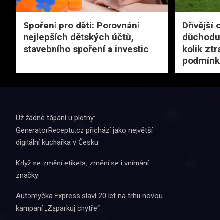
Spoření pro děti: Porovnání
Dřívější
nejlepších dětských účtů,
důchodu:
stavebního spoření a investic
kolik ztr
podmínk
Už žádné tápání u plotny:
GeneratorReceptu.cz přichází jako největší
digitální kuchařka v Česku
Když se změní etiketa, změní se i vnímání
značky
Automyčka Express slaví 20 let na trhu novou
kampaní „Zaparkuj chytře“