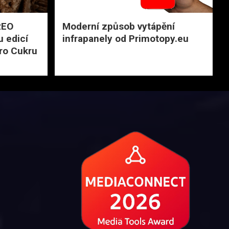
REO
Moderní způsob vytápění
u edicí
infrapanely od Primotopy.eu
ro Cukru