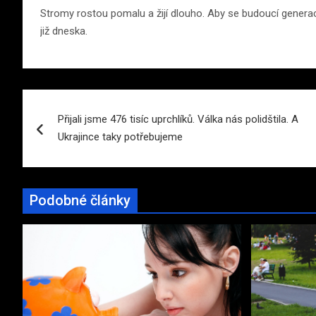
Stromy rostou pomalu a žijí dlouho. Aby se budoucí generace 
již dneska.
Navigace
Přijali jsme 476 tisíc uprchlíků. Válka nás polidštila. A
pro
Ukrajince taky potřebujeme
příspěvek
Podobné články