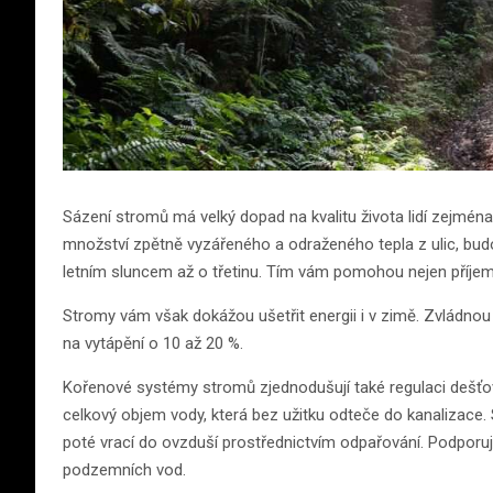
Sázení stromů má velký dopad na kvalitu života lidí zejména
množství zpětně vyzářeného a odraženého tepla z ulic, bud
letním sluncem až o třetinu. Tím vám pomohou nejen příjemněji
Stromy vám však dokážou ušetřit energii i v zimě. Zvládnou 
na vytápění o 10 až 20 %.
Kořenové systémy stromů zjednodušují také regulaci dešťové 
celkový objem vody, která bez užitku odteče do kanalizace.
poté vrací do ovzduší prostřednictvím odpařování. Podporuj
podzemních vod.