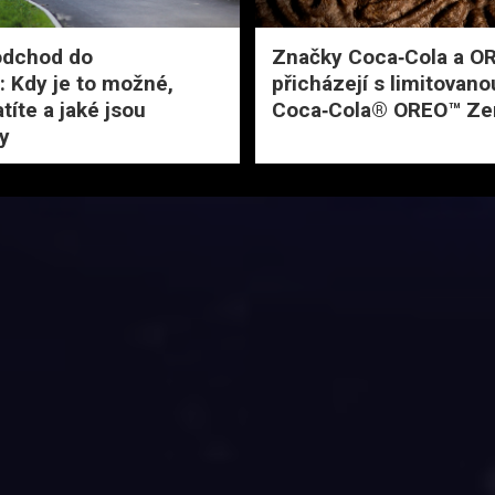
 odchod do
Značky Coca‑Cola a O
 Kdy je to možné,
přicházejí s limitovano
atíte a jaké jsou
Coca‑Cola® OREO™ Ze
y