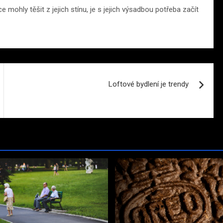
mohly těšit z jejich stínu, je s jejich výsadbou potřeba začít
Loftové bydlení je trendy