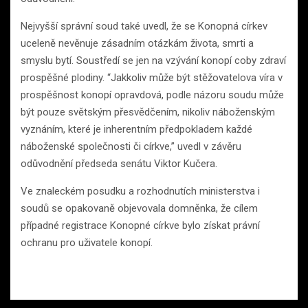
Nejvyšší správní soud také uvedl, že se Konopná církev
uceleně nevěnuje zásadním otázkám života, smrti a
smyslu bytí. Soustředí se jen na vzývání konopí coby zdraví
prospěšné plodiny. “Jakkoliv může být stěžovatelova víra v
prospěšnost konopí opravdová, podle názoru soudu může
být pouze světským přesvědčením, nikoliv náboženským
vyznáním, které je inherentním předpokladem každé
náboženské společnosti či církve,” uvedl v závěru
odůvodnění předseda senátu Viktor Kučera.
Ve znaleckém posudku a rozhodnutích ministerstva i
soudů se opakovaně objevovala domněnka, že cílem
případné registrace Konopné církve bylo získat právní
ochranu pro uživatele konopí.