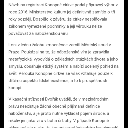
Návrh na registraci Konopné církve podal přípravný výbor v
roce 2016. Ministerstvo kultury jej definitivně zamítlo o tři
roky později. Dospělo k závěru, že církev nesplňovala
zákonem vymezené podmínky a její věrouku nelze
považovat za náboženskou víru.
Loni v lednu žalobu zmocněnce zamítl Městský soud v
Praze. Poukázal na to, že náboženská víra je zpravidla
metafyzická, vypovídá o základních otázkách života a jeho
smyslu, obsahuje etický systém a nabízí ucelený pohled na
svět. Věrouka Konopné církve se však vztahuje pouze k
dílčímu aspektu lidské existence, a to k prospěšnosti
konopí.
V kasační stížnosti Dvořák uváděl, že v mezinárodním
právu neexistuje žádná obecně přijímaná definice
náboženství, a je proto nutné vykládat pojem široce, a
nikoliv jen jako víru v boha či bohy. V případě Konopné
církve prý jde o víru, že konopí prostřednictvím kanabinoidů,