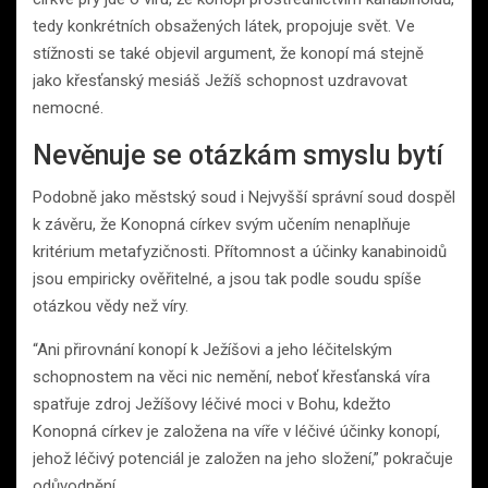
tedy konkrétních obsažených látek, propojuje svět. Ve
stížnosti se také objevil argument, že konopí má stejně
jako křesťanský mesiáš Ježíš schopnost uzdravovat
nemocné.
Nevěnuje se otázkám smyslu bytí
Podobně jako městský soud i Nejvyšší správní soud dospěl
k závěru, že Konopná církev svým učením nenaplňuje
kritérium metafyzičnosti. Přítomnost a účinky kanabinoidů
jsou empiricky ověřitelné, a jsou tak podle soudu spíše
otázkou vědy než víry.
“Ani přirovnání konopí k Ježíšovi a jeho léčitelským
schopnostem na věci nic nemění, neboť křesťanská víra
spatřuje zdroj Ježíšovy léčivé moci v Bohu, kdežto
Konopná církev je založena na víře v léčivé účinky konopí,
jehož léčivý potenciál je založen na jeho složení,” pokračuje
odůvodnění.