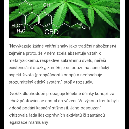
“Nevykazuje žádné vnitřní znaky jako tradiční náboženství
zejména proto, že v něm zcela absentuje vztah k
metafyzickému, respektive sakrálnímu světu, neřeší
existenciální otázky, zaměřuje se pouze na specifický
aspekt života (prospěšnost konopí) a neobsahuje
srozumitelný etický systém,” stojí v rozsudku.
Dvořák dlouhodobě propaguje léčebné účinky konopí, za
jehož pěstování se dostal do vězení. Ve výkonu trestu byl i
v době podání kasační stížnosti. Jeho odsouzení
kritizovala řada lidskoprávních aktivistů či zastánců
legalizace marihuany.