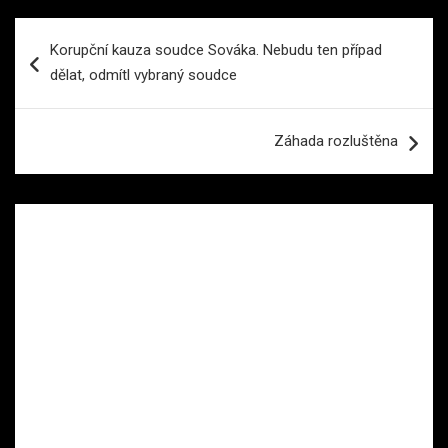
Navigace
Korupční kauza soudce Sováka. Nebudu ten případ
pro
dělat, odmítl vybraný soudce
příspěvek
Záhada rozluštěna