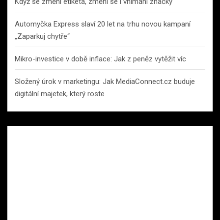
Když se změní etiketa, změní se i vnímání značky
Automyčka Express slaví 20 let na trhu novou kampaní
„Zaparkuj chytře“
Mikro-investice v době inflace: Jak z peněz vytěžit víc
Složený úrok v marketingu: Jak MediaConnect.cz buduje
digitální majetek, který roste