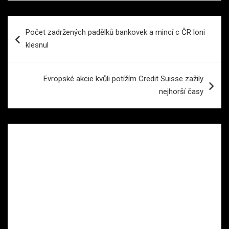
Navigace
Počet zadržených padělků bankovek a mincí c ČR loni
pro
klesnul
příspěvek
Evropské akcie kvůli potížím Credit Suisse zažily
nejhorší časy