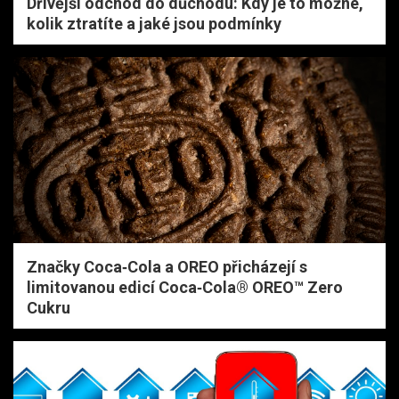
Dřívější odchod do důchodu: Kdy je to možné,
kolik ztratíte a jaké jsou podmínky
Značky Coca‑Cola a OREO přicházejí s
limitovanou edicí Coca‑Cola® OREO™ Zero
Cukru