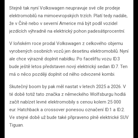
Stejně tak nyní Volkswagen neupravuje své cíle prodeje
elektromobilů na mimoevropských trzích. Platí tedy nadále,
že v Číně nebo v severní Americe má být podíl vozidel
jezdících výhradně na elektrický pohon padesátiprocentní.
V loňském roce prodal Volkswagen z celkového objemu
vyrobených osobních vozů jen desetinu elektromobilů. Nyní
ale chce výrazně doplnit nabídku. Po faceliftu vozu ID.3
bude ještě letos představen nový elektrický sedan ID.7. Ten
má o něco později doplnit od něho odvozené kombi.
Skutečný boom by pak měl nastat v letech 2025 a 2026. V
té době totiž tato značka z německého Wolfsburgu hodlá
začít nabízet levné elektromobily s cenou kolem 25 000
eur. Hatchback a crossover ponesou označení ID.1 a ID.2.
Ve stejné době už bude také připraveno plně elektrické SUV
Tiguan.