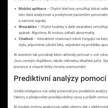
Mobilní aplikace
– Chytré telefony umožňují sbírat velké
tato data analyzovat a poskytovat pacientům personali
a varovné signály.
Wearables
– Chytré hodinky a další wearables umožňují n
spánek. Algoritmy AI mohou odhalit abnormality.
Chatboti
– Interaktivní chatovací roboti fungující na b
stylu, připomínat užívání léků, objednání na prohlídku apo
AI asistenti tak pomáhají lidem aktivněji pečovat o své zdrav
Jsou cenným doplňkem, nikoliv náhradou lékařské péče. Spr
prevence a včasné léčby mnoha onemocnění.
Prediktivní analýzy pomocí
Umělá inteligence má velký potenciál pro prediktivní analýzy
faktory a předpovídat pravděpodobný vývoj a průběh nemoc
AI modely mohou analyzovat velké objemy dat z elektronic