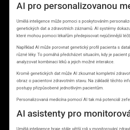
AI pro personalizovanou m
Umělá inteligence může pomoci s poskytováním personalizov
genetických dat a zdravotních záznamů. AI systémy dokazují
které mohou pomoci lékařům předepisovat nejúčinnější léčb
Například AI může porovnat genetický profil pacienta s dat
různé léky. To pomáhá předcházet situacím, kdy je pacient 
analyzovat kombinaci léků a jejich možné interakce.
Kromě genetických dat může AI zkoumat kompletní zdravot
obraz o pacientovi zdravotním stavu. Na základě těchto in
postupy přizpůsobené jednotlivým pacientům.
Personalizovaná medicína pomocí AI tak má potenciál zefektiv
AI asistenty pro monitorová
Umělá inteligence hraje stále větší roli v monitorování zdraví