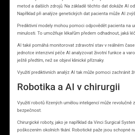
metod a dalších zdrojů. Na základě těchto dat dokáže AI odha
Například při analýze genetických dat pacienta může AI zvýši
Prediktivní modely mohou pomoci odpovědět pacienta na ur
minulosti. To umožňuje lékařům předem odhadnout, jaká léč
AI také pomáhá monitorovat zdravotní stav v reálném čase 
jednotce intenzivní péče AI analyzovat životní funkce a varo
ještě předtím, než se objeví klinické příznaky.
Využití prediktivních analýz AI tak může pomoci zachránit ži
Robotika a AI v chirurgii
Využití robotů řízených umělou inteligencí může revolučně z
bezpečnost.
Chirurgické roboty, jako je například da Vinci Surgical Syst
poškozením okolních tkání. Robotické paže jsou schopné nas