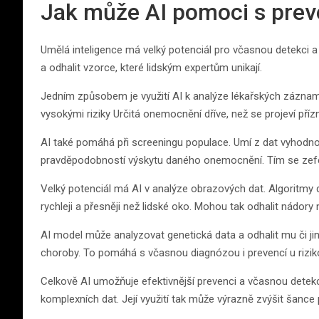
Jak může AI pomoci s prev
Umělá inteligence má velký potenciál pro včasnou detekci 
a odhalit vzorce, které lidským expertům unikají.
Jedním způsobem je využití AI k analýze lékařských záznamů
vysokými riziky Určitá onemocnění dříve, než se projeví pří
AI také pomáhá při screeningu populace. Umí z dat vyhodnoti
pravděpodobností výskytu daného onemocnění. Tím se zefe
Velký potenciál má AI v analýze obrazových dat. Algoritmy 
rychleji a přesněji než lidské oko. Mohou tak odhalit nádory
AI model může analyzovat genetická data a odhalit mu či jin
choroby. To pomáhá s včasnou diagnózou i prevencí u rizik
Celkově AI umožňuje efektivnější prevenci a včasnou detek
komplexních dat. Její využití tak může výrazně zvýšit šanc