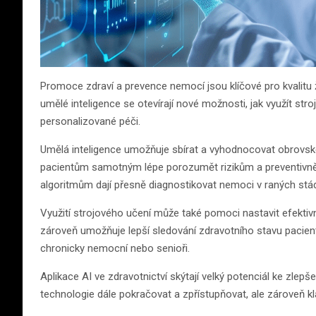
Promoce zdraví a prevence nemocí jsou klíčové pro kvalitu ži
umělé inteligence se otevírají nové možnosti, jak využít stro
personalizované péči.
Umělá inteligence umožňuje sbírat a vyhodnocovat obrovsk
pacientům samotným lépe porozumět rizikům a preventivn
algoritmům dají přesně diagnostikovat nemoci v raných stád
Využití strojového učení může také pomoci nastavit efektivně
zároveň umožňuje lepší sledování zdravotního stavu pacientů.
chronicky nemocní nebo senioři.
Aplikace AI ve zdravotnictví skýtají velký potenciál ke zlepše
technologie dále pokračovat a zpřístupňovat, ale zároveň klá