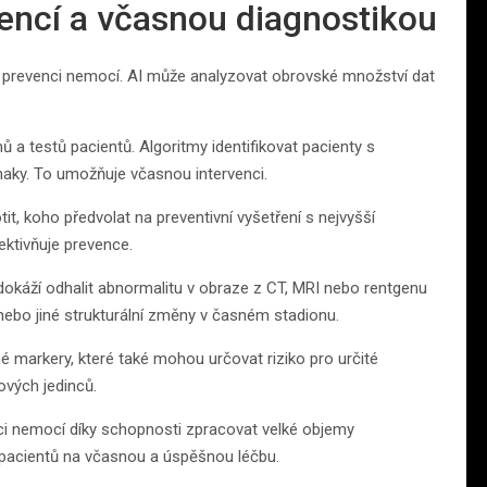
encí a včasnou diagnostikou
a prevenci nemocí. AI může analyzovat obrovské množství dat
 a testů pacientů. Algoritmy identifikovat pacienty s
znaky. To umožňuje včasnou intervenci.
t, koho předvolat na preventivní vyšetření s nejvyšší
ktivňuje prevence.
dokáží odhalit abnormalitu v obraze z CT, MRI nebo rentgenu
 nebo jiné strukturální změny v časném stadionu.
é markery, které také mohou určovat riziko pro určité
ových jedinců.
ci nemocí díky schopnosti zpracovat velké objemy
e pacientů na včasnou a úspěšnou léčbu.