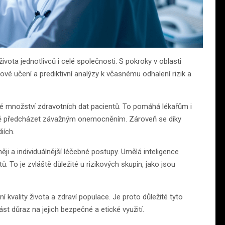
vota jednotlivců i celé společnosti. S pokroky v oblasti
jové učení a prediktivní analýzy k včasnému odhalení rizik a
é množství zdravotních dat pacientů. To pomáhá lékařům i
ě předcházet závažným onemocněním. Zároveň se díky
iích.
ji a individuálnější léčebné postupy. Umělá inteligence
 To je zvláště důležité u rizikových skupin, jako jsou
ní kvality života a zdraví populace. Je proto důležité tyto
st důraz na jejich bezpečné a etické využití.