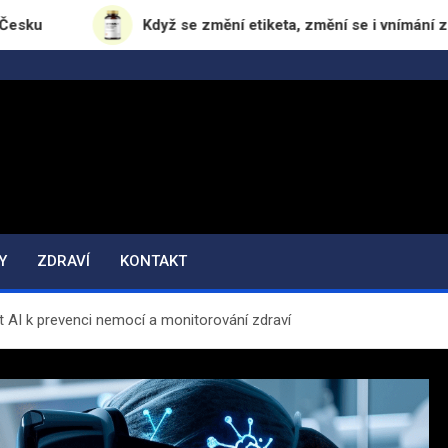
Když se změní etiketa, změní se i vnímání značky
Y
ZDRAVÍ
KONTAKT
ít AI k prevenci nemocí a monitorování zdraví