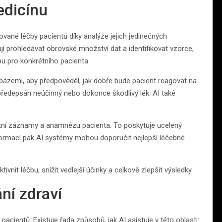
edicínu
ané léčby pacientů díky analýze jejich jedinečných
 prohledávat obrovské množství dat a identifikovat vzorce,
u pro konkrétního pacienta.
abázemi, aby předpověděl, jak dobře bude pacient reagovat na
předepsán neúčinný nebo dokonce škodlivý lék. AI také
ní záznamy a anamnézu pacienta. To poskytuje ucelený
formací pak AI systémy mohou doporučit nejlepší léčebné
nit léčbu, snížit vedlejší účinky a celkově zlepšit výsledky.
ní zdraví
 pacientů. Existuje řada způsobů, jak AI asistuje v této oblasti: