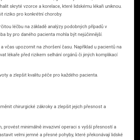
lit skryté vzorce a korelace, které lidskému lékaři uniknou.
t riziko pro konkrétní choroby.
čitou léčbu na základě analýzy podobných případů v
ba by pro daného pacienta mohla být nejúčinnější.
a včas upozornit na zhoršení času. Například u pacientů na
vat lékaře před rizikem selhání orgánů či jiných komplikací
voty a zlepšit kvalitu péče pro každého pacienta.
měnit chirurgické zákroky a zlepšit jejich přesnost a
em, provést minimálně invazivní operaci s vyšší přesností a
tavit velmi jemné a přesné pohyby, které překonávají lidské