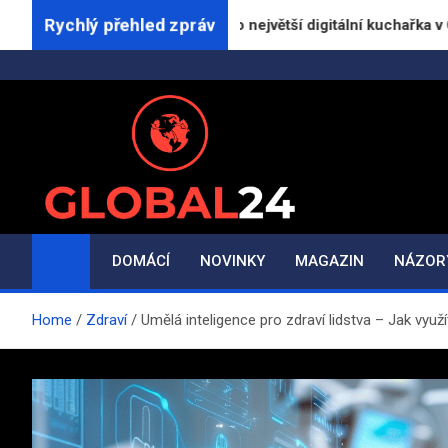
Skip
Rychlý přehled zpráv
ptu.cz přichází jako největší digitální kuchařka v Česku
to
content
Global24.cz
Magazín zpravodajství a informací
DOMÁCÍ
NOVINKY
MAGAZIN
NÁZOR
Home
Zdraví
Umělá inteligence pro zdraví lidstva – Jak využ