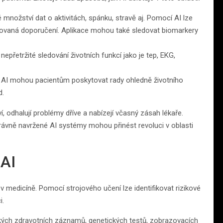
 množství dat o aktivitách, spánku, stravě aj. Pomocí AI lze
zovaná doporučení. Aplikace mohou také sledovat biomarkery
epřetržité sledování životních funkcí jako je tep, EKG,
ázi AI mohou pacientům poskytovat rady ohledně životního
d.
í, odhalují problémy dříve a nabízejí včasný zásah lékaře.
ávně navržené AI systémy mohou přinést revoluci v oblasti
 AI
 v medicíně. Pomocí strojového učení lze identifikovat rizikové
i.
kých zdravotních záznamů, genetických testů, zobrazovacích