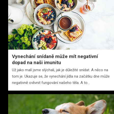
Vynechání snídaně může mít negativní
dopad na naši imunitu
Už jako malí jsme slýchali, jak je důležité snídat. A něco na
tom je. Ukazuje se, že vynechání jídla na začátku dne může
negativně ovlivnit fungování našeho těla. A to…