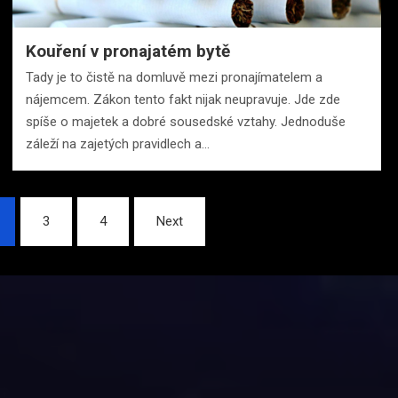
Kouření v pronajatém bytě
Tady je to čistě na domluvě mezi pronajímatelem a
nájemcem. Zákon tento fakt nijak neupravuje. Jde zde
spíše o majetek a dobré sousedské vztahy. Jednoduše
záleží na zajetých pravidlech a…
3
4
Next