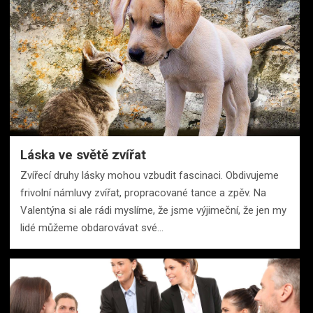
Láska ve světě zvířat
Zvířecí druhy lásky mohou vzbudit fascinaci. Obdivujeme
frivolní námluvy zvířat, propracované tance a zpěv. Na
Valentýna si ale rádi myslíme, že jsme výjimeční, že jen my
lidé můžeme obdarovávat své…