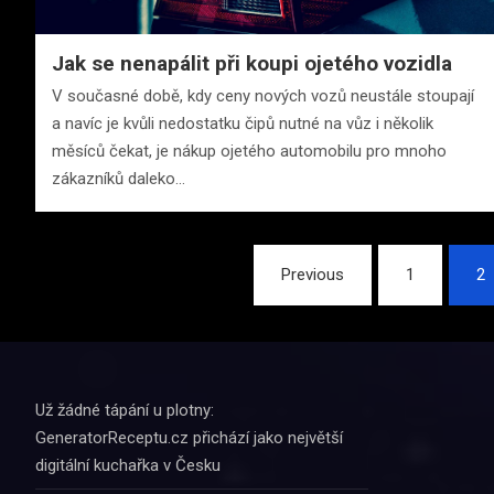
Jak se nenapálit při koupi ojetého vozidla
V současné době, kdy ceny nových vozů neustále stoupají
a navíc je kvůli nedostatku čipů nutné na vůz i několik
měsíců čekat, je nákup ojetého automobilu pro mnoho
zákazníků daleko…
Stránkování
Previous
1
2
příspěvků
Už žádné tápání u plotny:
GeneratorReceptu.cz přichází jako největší
digitální kuchařka v Česku